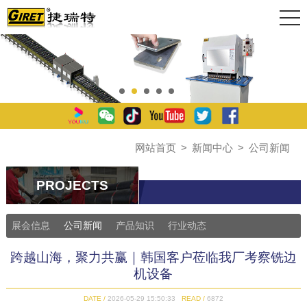
网站首页
>
新闻中心
>
公司新闻
PROJECTS
展会信息
公司新闻
产品知识
行业动态
跨越山海，聚力共赢｜韩国客户莅临我厂考察铣边
机设备
DATE /
2026-05-29 15:50:33
READ /
6872