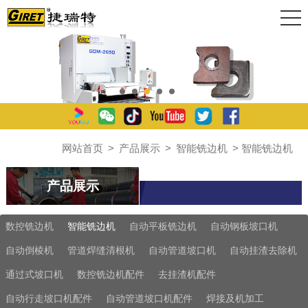
网站首页
>
产品展示
>
智能铣边机
> 智能铣边机
产品展示
数控铣边机
智能铣边机
自动平板铣边机
自动钢板坡口机
自动倒棱机
管道焊缝清根机
自动管道坡口机
自动挂渣去除机
通过式坡口机
数控铣边机配件
去挂渣机配件
自动行走坡口机配件
自动管道坡口机配件
焊接及机加工