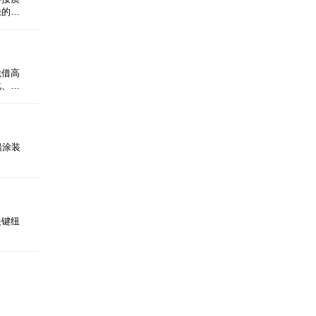
缺的…
凭借高
化、…
船涂装
关键纽