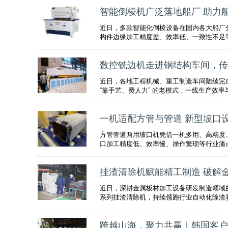
智能倒棱机广泛落地船厂 助力
近日，多款智能化倒棱设备在国内各大船厂
构件边缘加工精度差、效率低、一致性不足
数控铣边机走进钢结构车间，传
近日，各地工程机械、重工制造车间陆续完
“靠手艺、费人力” 的老模式，一线生产效
一机适配方管与管道 新型坡口
方管管道两用坡口机凭借一机多用、高精度
口加工精度低、效率慢、操作繁琐等行业痛
挂渣清除机赋能精工制造 破解
近日，深耕金属板材加工设备研发制造领域的
系列挂渣清除机，持续领跑行业自动化除渣
跨越山海，聚力共赢｜韩国客户