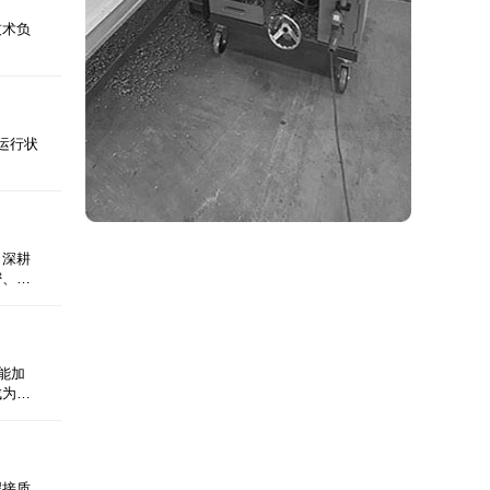
技术负
运行状
司深耕
密、…
能加
成为…
焊接质