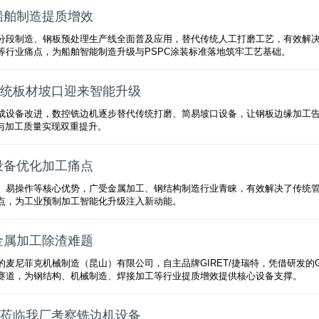
船舶制造提质增效
分段制造、钢板预处理生产线全面普及应用，替代传统人工打磨工艺，有效解
等行业痛点，为船舶智能制造升级与PSPC涂装标准落地筑牢工艺基础。
统板材坡口迎来智能升级
成设备改进，数控铣边机逐步替代传统打磨、简易坡口设备，让钢板边缘加工
率与加工质量实现双重提升。
设备优化加工痛点
、易操作等核心优势，广受金属加工、钢结构制造行业青睐，有效解决了传统
点，为工业预制加工智能化升级注入新动能。
金属加工除渣难题
麦尼菲克机械制造（昆山）有限公司，自主品牌GIRET/捷瑞特，凭借研发的G
赛道，为钢结构、机械制造、焊接加工等行业提质增效提供核心设备支撑。
莅临我厂考察铣边机设备