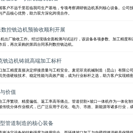
国客户不远千里莅临我司生产基地，专项考察调研铣边机系列核心设备。公司
与产品核心优势，助力双方深化跨境合作。
 米数控铣边机预验收顺利开展
边机出厂验收工作。经过现场全面检测与试运行，该设备各项参数、加工精度和
作后，再次采购的第四台同系列数控铣边机。
菲克铣边机铸就高端加工标杆
口加工精度直接决定焊接质量与工程安全。麦尼菲克机械制造（昆山）有限公
机凭借硬核技术、稳定性能与高效产能，成为行业标杆之选，助力客户实现精
与价值
在工序繁琐、精度偏低、返工率高等痛点。管道切割+坡口一体机作为一体化智
破传统分体作业模式，已广泛应用于石化、电力、市政、新能源等诸多行业，
型管道制造的核心装备
直接决定设备的结构强度与使用安全，而环缝坡口加工与内壁焊缝清根是保障