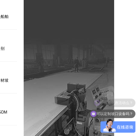
决船舶
告别
管材坡
DM
可以定制坡口设备吗？