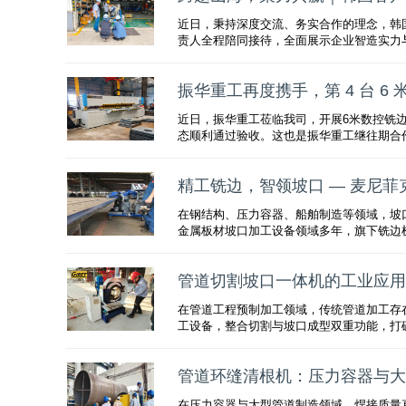
近日，秉持深度交流、务实合作的理念，韩
责人全程陪同接待，全面展示企业智造实力
振华重工再度携手，第 4 台 6
近日，振华重工莅临我司，开展6米数控铣
态顺利通过验收。这也是振华重工继往期合
精工铣边，智领坡口 — 麦尼
在钢结构、压力容器、船舶制造等领域，坡
金属板材坡口加工设备领域多年，旗下铣边
管道切割坡口一体机的工业应用
在管道工程预制加工领域，传统管道加工存
工设备，整合切割与坡口成型双重功能，打
管道环缝清根机：压力容器与大
在压力容器与大型管道制造领域，焊接质量