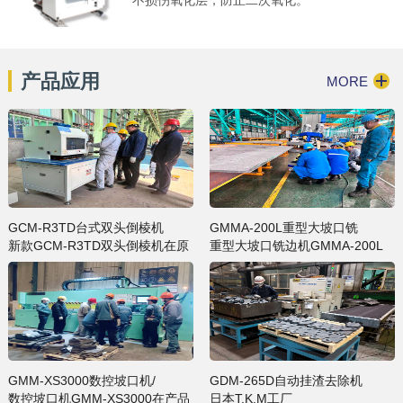
产品应用
MORE
GCM-R3TD台式双头倒棱机
GMMA-200L重型大坡口铣
新款GCM-R3TD双头倒棱机在原
重型大坡口铣边机GMMA-200L
双头倒棱机产品基础上对主轴做
坡口宽度可加工到200mm，超越
了升级，采用双柔性主轴同时切
了GIRET以往任何一款自动行走
削，加工倒棱更加平稳，加工速
坡口机的坡口加工范围，在夹持
度…
板厚…
GMM-XS3000数控坡口机/
GDM-265D自动挂渣去除机
数控坡口机GMM-XS3000在产品
日本T.K.M工厂