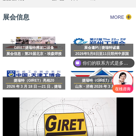
刚性上比普通铣边机更加的强
悍，有效加工焊接坡口行程
展会信息
3000mm，采用冷切削坡口加工
MORE
方式，无需…
GIRET捷瑞特携坡口设备
展会邀约 | 捷瑞特诚邀
展会信息：第29届北京・埃森焊接
2026年5月8日至11日郑州中原国
与切割展｜6月29日-7月2日｜深圳
际会展中心
你们的联系方式是多少？
国际会展中心（宝安新馆）｜
GIRET捷瑞特 展位号：71348…
捷瑞特（GIRET）亮相20
捷瑞特（GIRET）参展预
2026 年 3 月 18 日 —21 日，捷瑞
山东・济南 2026 年 3 月 18 日 —
特展位：17 号馆 E06
20 日，全球领先的铣边机、坡口机
专业制造商捷瑞特（GIRET），将
重磅亮相第 29 届济南…