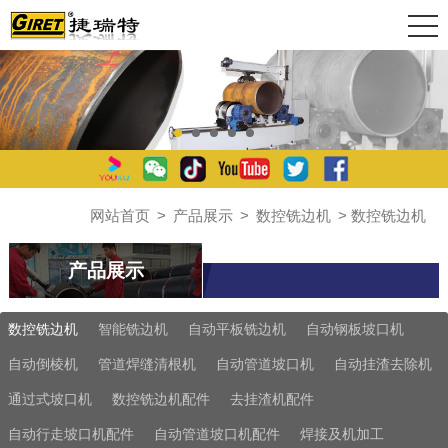
网站首页
>
产品展示
>
数控铣边机
> 数控铣边机
产品展示
数控铣边机
智能铣边机
自动平板铣边机
自动钢板坡口机
自动倒棱机
管道焊缝清根机
自动管道坡口机
自动挂渣去除机
通过式坡口机
数控铣边机配件
去挂渣机配件
自动行走坡口机配件
自动管道坡口机配件
焊接及机加工