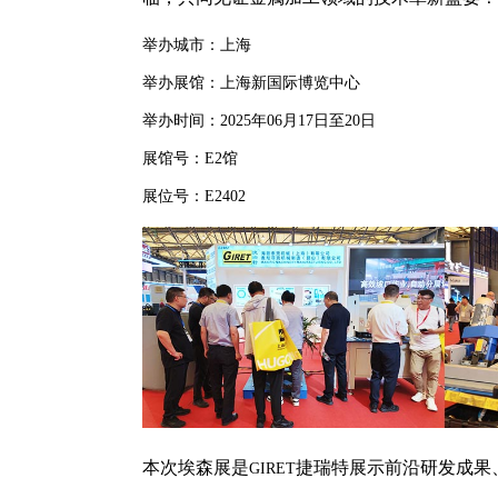
举办城市：
上海
举办展馆：
上海新国际博览中心
举办时间：
2025
年
06
月
17
日至
20
日
展馆号：
E2
馆
展位号：
E2402
本次埃森展是
捷瑞特展示前沿研发成果
GIRET