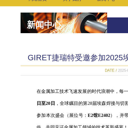
新闻中心
GIRET捷瑞特受邀参加20
DATE /
2025-
在金属加工技术飞速发展的时代浪潮中，每
日至
20
日
，全球瞩目的第
28
届埃森焊接与切
参加
本次盛会（展位号：
E2
馆
E2402
），并
临，共同见证金属加工领域的技术革新盛宴！