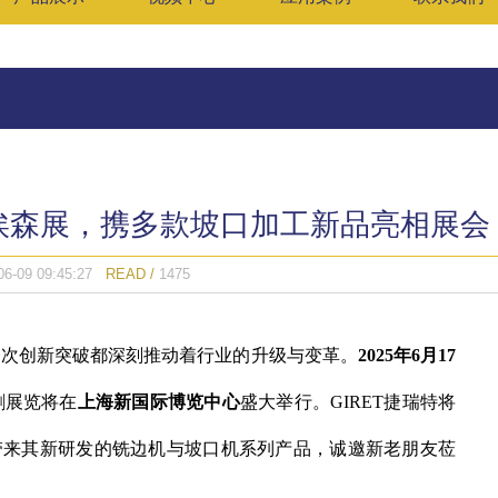
25埃森展，携多款坡口加工新品亮相展会
06-09 09:45:27
READ /
1475
一次创新突破都深刻推动着行业的升级与变革。
2025
年
6
月
17
割展览将在
上海新国际博览中心
盛大举行。
GIRET
捷瑞特将
带来其新研发的铣边机与坡口机系列产品，诚邀
新老朋友
莅