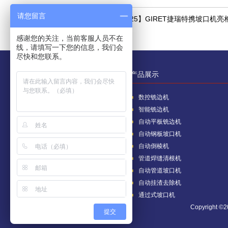
请您留言
上一条：
【4/243-4/25】GIRET捷瑞特携坡口
感谢您的关注，当前客服人员不在
线，请填写一下您的信息，我们会
尽快和您联系。
关于我们
产品展示
公司介绍
数控铣边机
加工设备
智能铣边机
自动平板铣边机
自动钢板坡口机
自动倒棱机
管道焊缝清根机
自动管道坡口机
自动挂渣去除机
通过式坡口机
Copyright
提交