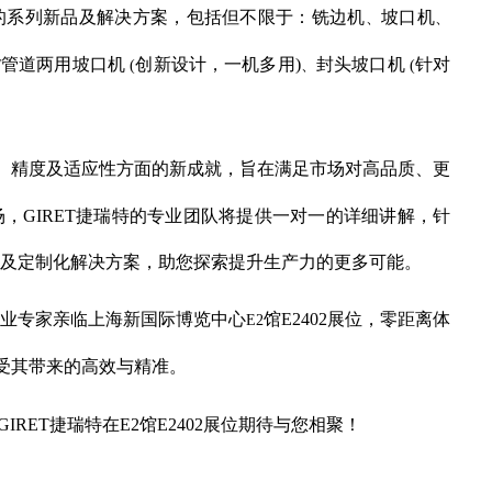
的系列新品及解决方案，包括但不限于：铣边机
坡口机
、
、
管道两用坡口机
创新设计，一机多用
)
封头坡口机
针对
/
(
、
(
、精度及适应性方面的新成就，旨在满足市场对高品质、更
场，
GIRET
捷瑞特的专业团队将提供一对一的详细讲解，针
及定制化解决方案，助您探索提升生产力的更多可能。
业专家亲临上海新国际博览中心
馆
E2402
展位，零距离体
E2
受其带来的高效与精准。
GIRET
捷瑞特在
E2
馆
E2402
展位期待与您相聚！