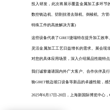
投入研发，此次将展示覆盖金属加工多环节
数控铣边机
切割挂渣去除机
倒棱机
方管
、
、
、
特殊工件的高效解决方案
)
这些设备代表了
捷瑞特在提升加工效率
GIRET
灵活金属加工工艺日益增长的需求。展会现
对您的具体应用场景，深入介绍展品性能特点
我们诚挚邀请国内外广大客户、合作伙伴及行
验
铣边坡口设备等新品的卓越性能，感
GIRET
2025
年
6
月
17
日
-20
日，上海新国际博览中心，