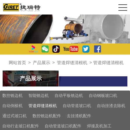
网站首页
>
产品展示
>
管道焊缝清根机
> 管道焊缝清根机
产品展示
数控铣边机
智能铣边机
自动平板铣边机
自动钢板坡口机
自动倒棱机
管道焊缝清根机
自动管道坡口机
自动挂渣去除机
通过式坡口机
数控铣边机配件
去挂渣机配件
自动行走坡口机配件
自动管道坡口机配件
焊接及机加工